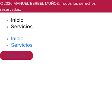
©2026 MANUEL BERBEL MUÑOZ. Todos los derechos
reservados.
Inicio
Servicios
Inicio
Servicios
Contacto
Ir al contenido
Abrir barra de herramientas
Herramientas de accesibilidad
Aumentar texto
Disminuir texto
Escala de grises
Alto contraste
Contraste negativo